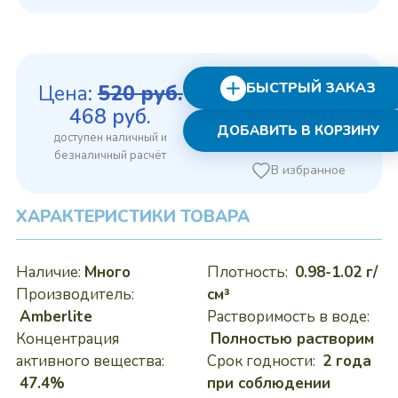
БЫСТРЫЙ ЗАКАЗ
Цена:
520
руб.
Первоначальная
Текущая
468
руб.
ДОБАВИТЬ В КОРЗИНУ
цена
цена:
составляла
468 руб..
В избранное
520 руб..
ХАРАКТЕРИСТИКИ ТОВАРА
Наличие:
Много
Плотность:
0.98-1.02 г/
Производитель:
см³
Amberlite
Растворимость в воде:
Концентрация
Полностью растворим
активного вещества:
Срок годности:
2 года
47.4%
при соблюдении