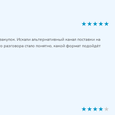
★
★
★
★
★
акупок. Искали альтернативный канал поставки на
го разговора стало понятно, какой формат подойдёт
★
★
★
★
★