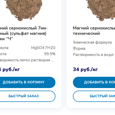
ний сернокислый 7ми-
Магний сернокисл
ный (сульфат магния)
технический
ки “Ч”
Химическая формула:
мула:
MgSO4·7H2O
Форма:
ота:
99,5%
Растворимость в воде:
воримость:
легко растворим в воде
4
руб.
/кг
34
руб.
/кг
ДОБАВИТЬ В КОРЗИНУ
ДОБАВИТЬ В КО
БЫСТРЫЙ ЗАКАЗ
БЫСТРЫЙ ЗА