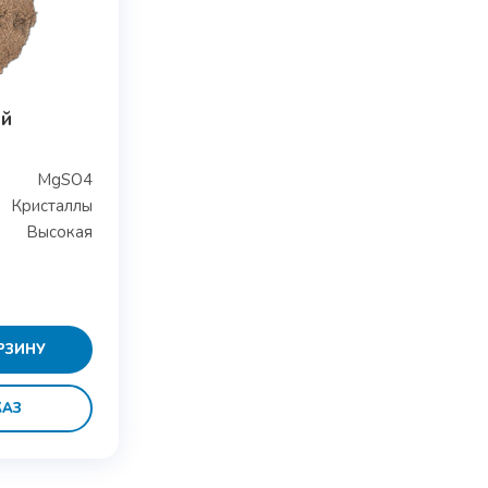
ый
MgSO4
Кристаллы
Высокая
РЗИНУ
КАЗ