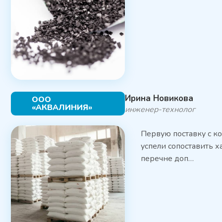
Ирина Новикова
ООО
«АКВАЛИНИЯ»
инженер-технолог
Первую поставку с к
успели сопоставить х
перечне доп…