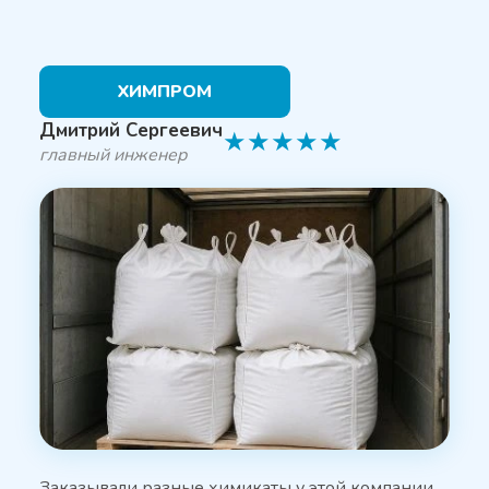
ХИМПРОМ
Дмитрий Сергеевич
★
★
★
★
★
главный инженер
Заказывали разные химикаты у этой компании,