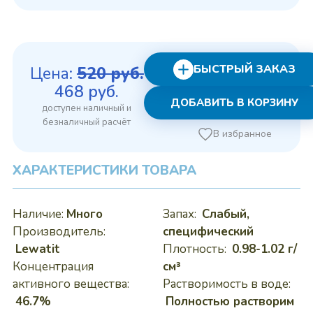
БЫСТРЫЙ ЗАКАЗ
Цена:
520
руб.
Первоначальная
Текущая
468
руб.
ДОБАВИТЬ В КОРЗИНУ
цена
цена:
составляла
468 руб..
В избранное
520 руб..
ХАРАКТЕРИСТИКИ ТОВАРА
Наличие:
Много
Запах:
Слабый,
Производитель:
специфический
Lewatit
Плотность:
0.98-1.02 г/
Концентрация
см³
активного вещества:
Растворимость в воде:
46.7%
Полностью растворим