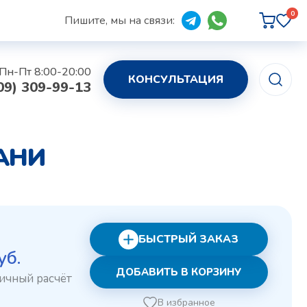
0
Пишите, мы на связи:
Пн-Пт 8:00-20:00
КОНСУЛЬТАЦИЯ
09) 309-99-13
ЗАНИ
БЫСТРЫЙ ЗАКАЗ
воначальная
Текущая
уб.
ДОБАВИТЬ В КОРЗИНУ
а
цена:
авляла
14 руб..
В избранное