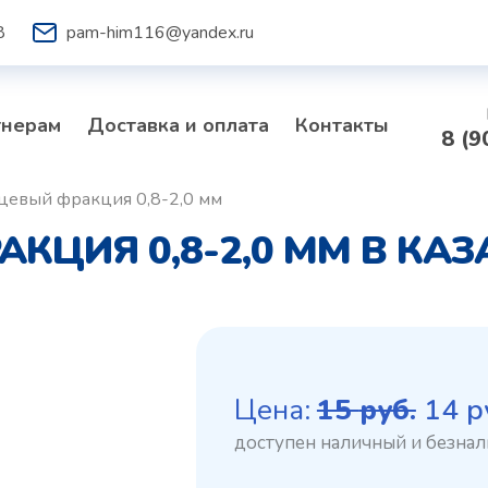
8
pam-him116@yandex.ru
тнерам
Доставка и оплата
Контакты
8 (9
цевый фракция 0,8-2,0 мм
КЦИЯ 0,8-2,0 ММ В КА
Пер
Цена:
15
руб.
14
р
цен
сост