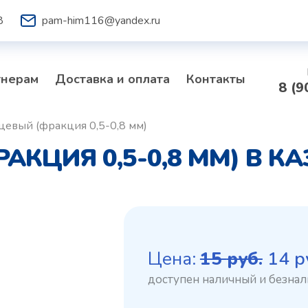
8
pam-him116@yandex.ru
тнерам
Доставка и оплата
Контакты
8 (9
цевый (фракция 0,5-0,8 мм)
АКЦИЯ 0,5-0,8 ММ) В К
Пер
Цена:
15
руб.
14
р
цен
сост