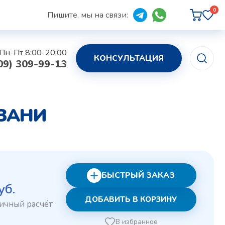
0
Пишите, мы на связи:
Пн-Пт 8:00-20:00
КОНСУЛЬТАЦИЯ
09) 309-99-13
АЗАНИ
БЫСТРЫЙ ЗАКАЗ
воначальная
Текущая
уб.
ДОБАВИТЬ В КОРЗИНУ
а
цена:
авляла
14 руб..
В избранное