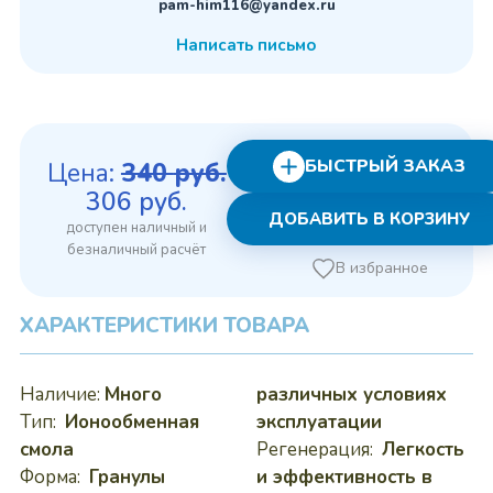
pam-him116@yandex.ru
Написать письмо
БЫСТРЫЙ ЗАКАЗ
Цена:
340
руб.
Первоначальная
Текущая
306
руб.
ДОБАВИТЬ В КОРЗИНУ
цена
цена:
составляла
306 руб..
В избранное
340 руб..
ХАРАКТЕРИСТИКИ ТОВАРА
Наличие:
Много
различных условиях
Тип:
Ионообменная
эксплуатации
смола
Регенерация:
Легкость
Форма:
Гранулы
и эффективность в