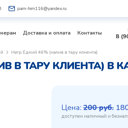
8
pam-him116@yandex.ru
тнерам
Доставка и оплата
Контакты
8 (9
ий
Натр Едкий 46% (налив в тару клиента)
ИВ В ТАРУ КЛИЕНТА) В 
Пе
Цена:
200
руб.
18
це
со