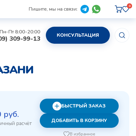
0
Пишите, мы на связи:
Пн-Пт 8:00-20:00
КОНСУЛЬТАЦИЯ
09) 309-99-13
КАЗАНИ
БЫСТРЫЙ ЗАКАЗ
рвоначальная
Текущая
0
руб.
ДОБАВИТЬ В КОРЗИНУ
на
цена:
ставляла
180 руб..
В избранное