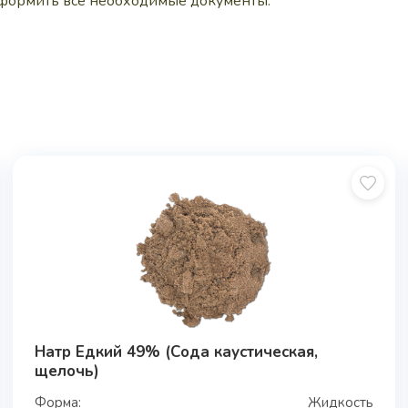
оформить все необходимые документы.
Натр Едкий 49% (Сода каустическая,
щелочь)
Форма:
Жидкость