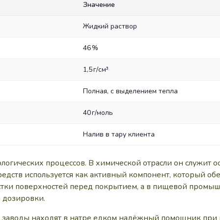
Значение
Жидкий раствор
46 %
1,5 г/см³
Полная, с выделением тепла
40 г/моль
Налив в тару клиента
ологических процессов. В химической отрасли он служит 
едств используется как активный компонент, который об
истки поверхностей перед покрытием, а в пищевой промыш
я дозировки.
заводы находят в натре едком надёжный помощник при 