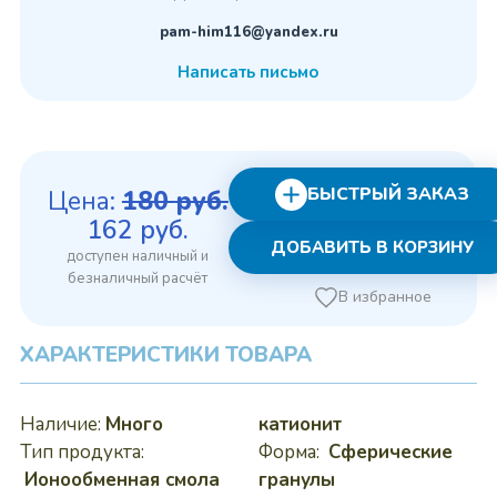
pam-him116@yandex.ru
Написать письмо
БЫСТРЫЙ ЗАКАЗ
Цена:
180
руб.
Первоначальная
Текущая
162
руб.
ДОБАВИТЬ В КОРЗИНУ
цена
цена:
составляла
162 руб..
В избранное
180 руб..
ХАРАКТЕРИСТИКИ ТОВАРА
Наличие:
Много
катионит
Тип продукта:
Форма:
Сферические
Ионообменная смола
гранулы