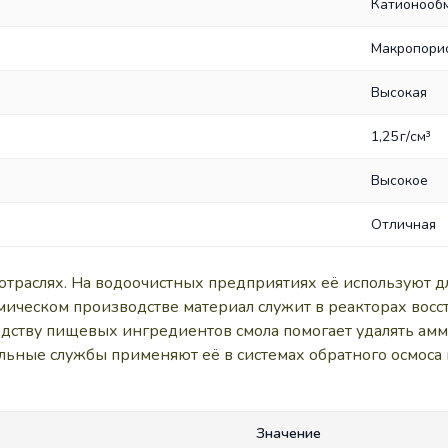
Катионооб
Макропори
Высокая
1,25 г/см³
Высокое
Отличная
 отраслях. На водоочистных предприятиях её используют
мическом производстве материал служит в реакторах восс
дству пищевых ингредиентов смола помогает удалять аммо
альные службы применяют её в системах обратного осмоса
Значение