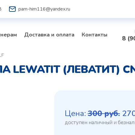
8
pam-him116@yandex.ru
тнерам
Доставка и оплата
Контакты
8 (9
LF
LEWATIT (ЛЕВАТИТ) CN
Пе
Цена:
300
руб.
27
це
со