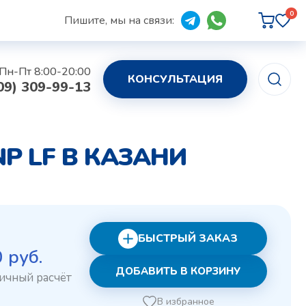
0
Пишите, мы на связи:
Пн-Пт 8:00-20:00
КОНСУЛЬТАЦИЯ
09) 309-99-13
P LF В КАЗАНИ
БЫСТРЫЙ ЗАКАЗ
рвоначальная
Текущая
0
руб.
ДОБАВИТЬ В КОРЗИНУ
на
цена:
ставляла
270 руб..
В избранное