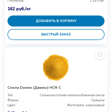
Плотность:
1.25 г/см³
162
руб.
/кг
ДОБАВИТЬ В КОРЗИНУ
БЫСТРЫЙ ЗАКАЗ
Смола Dowex (Давекс) HCR-C
Тип:
Сильнокислотная катионообменная смола
Форма:
Гранулы
Цвет:
Желтовато-коричневый