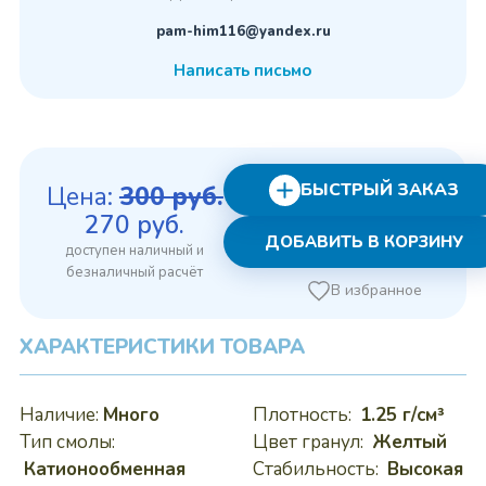
pam-him116@yandex.ru
Написать письмо
БЫСТРЫЙ ЗАКАЗ
Цена:
300
руб.
Первоначальная
Текущая
270
руб.
ДОБАВИТЬ В КОРЗИНУ
цена
цена:
составляла
270 руб..
В избранное
300 руб..
ХАРАКТЕРИСТИКИ ТОВАРА
Наличие:
Много
Плотность:
1.25 г/см³
Тип смолы:
Цвет гранул:
Желтый
Катионообменная
Стабильность:
Высокая