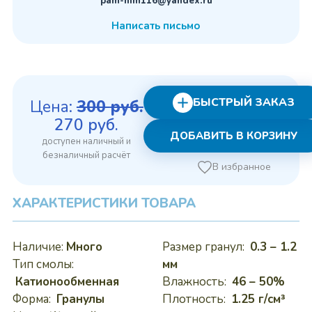
pam-him116@yandex.ru
Написать письмо
БЫСТРЫЙ ЗАКАЗ
Цена:
300
руб.
Первоначальная
Текущая
270
руб.
ДОБАВИТЬ В КОРЗИНУ
цена
цена:
составляла
270 руб..
В избранное
300 руб..
ХАРАКТЕРИСТИКИ ТОВАРА
Наличие:
Много
Размер гранул:
0.3 – 1.2
Тип смолы:
мм
Катионообменная
Влажность:
46 – 50%
Форма:
Гранулы
Плотность:
1.25 г/см³