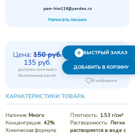
pam-him116@yandex.ru
Написать письмо
БЫСТРЫЙ ЗАКАЗ
Цена:
150
руб.
Первоначальная
Текущая
135
руб.
ДОБАВИТЬ В КОРЗИНУ
цена
цена:
составляла
135 руб..
В избранное
150 руб..
ХАРАКТЕРИСТИКИ ТОВАРА
Наличие:
Много
Плотность:
1.53 г/см³
Концентрация:
42%
Растворимость:
Легко
Химическая формула:
растворяется в воде с