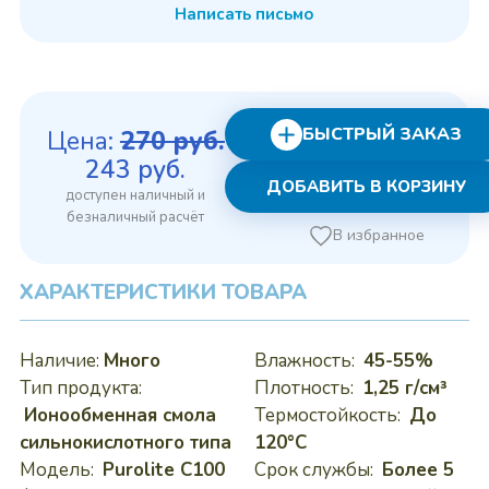
Написать письмо
БЫСТРЫЙ ЗАКАЗ
Цена:
270
руб.
Первоначальная
Текущая
243
руб.
ДОБАВИТЬ В КОРЗИНУ
цена
цена:
составляла
243 руб..
В избранное
270 руб..
ХАРАКТЕРИСТИКИ ТОВАРА
Наличие:
Много
Влажность:
45-55%
Тип продукта:
Плотность:
1,25 г/см³
Ионообменная смола
Термостойкость:
До
сильнокислотного типа
120°C
Модель:
Purolite C100
Срок службы:
Более 5