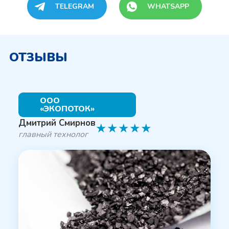
TELEGRAM
WHATSAPP
ОТЗЫВЫ
ООО
«ЭКОПОТОК»
Дмитрий Смирнов
★
★
★
★
★
главный технолог