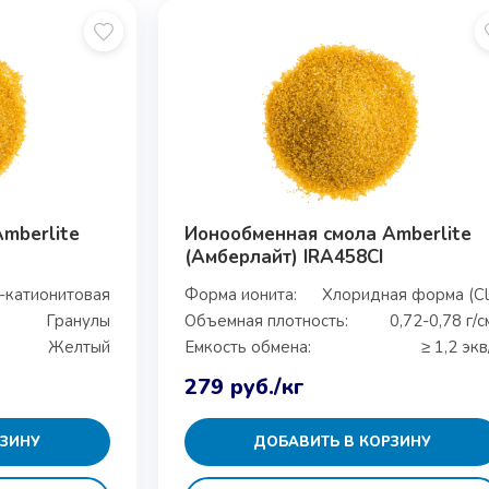
mberlite
Ионообменная смола Amberlite
(Амберлайт) IRA458CI
-катионитовая
Форма ионита:
Хлоридная форма (Cl
Гранулы
Объемная плотность:
0,72-0,78 г/с
Желтый
Емкость обмена:
≥ 1,2 экв
279
руб.
/кг
РЗИНУ
ДОБАВИТЬ В КОРЗИНУ