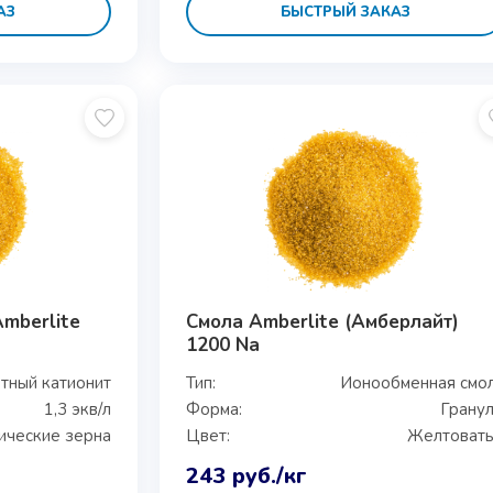
АЗ
БЫСТРЫЙ ЗАКАЗ
mberlite
Смола Amberlite (Амберлайт)
1200 Na
тный катионит
Тип:
Ионообменная смо
1,3 экв/л
Форма:
Грану
ческие зерна
Цвет:
Желтоват
243
руб.
/кг