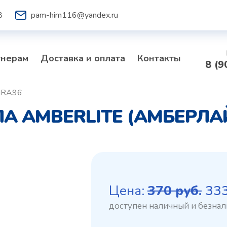
8
pam-him116@yandex.ru
тнерам
Доставка и оплата
Контакты
8 (9
 IRA96
AMBERLITE (АМБЕРЛАЙТ
Пе
Цена:
370
руб.
33
це
со