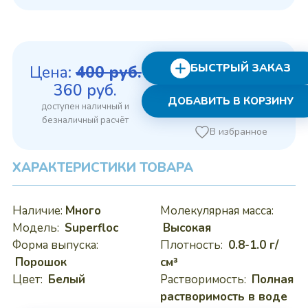
БЫСТРЫЙ ЗАКАЗ
Цена:
400
руб.
Первоначальная
Текущая
360
руб.
ДОБАВИТЬ В КОРЗИНУ
цена
цена:
составляла
360 руб..
В избранное
400 руб..
ХАРАКТЕРИСТИКИ ТОВАРА
Наличие:
Много
Молекулярная масса:
Модель:
Superfloc
Высокая
Форма выпуска:
Плотность:
0.8-1.0 г/
Порошок
см³
Цвет:
Белый
Растворимость:
Полная
растворимость в воде