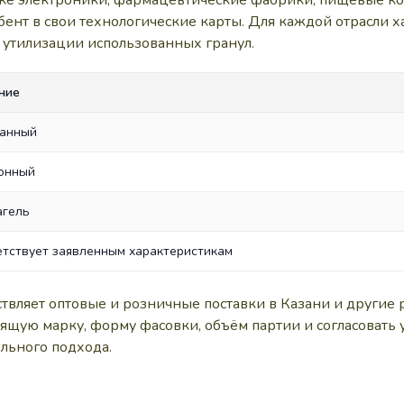
рке электроники, фармацевтические фабрики, пищевые к
ент в свои технологические карты. Для каждой отрасли х
у утилизации использованных гранул.
ние
анный
онный
агель
етствует заявленным характеристикам
ляет оптовые и розничные поставки в Казани и другие 
ящую марку, форму фасовки, объём партии и согласовать 
льного подхода.