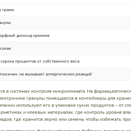
о грамм
анулы
орфный диоксид кремния
сокая
 сорока процентов от собственного веса
токсичен, не вызывает аллергических реакций
тся в системах контроля микроклимата. На фармацевтичес
В электронике гранулы помещаются в контейнеры для хран
нии используют его в упаковке сухих продуктов – от спе
рметиках и клеевых материалах, где контроль уровня вл
адов, где хранится зерно или семена, чтобы избежать про