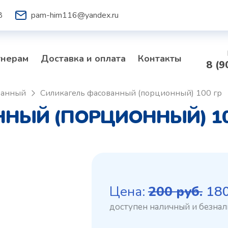
8
pam-him116@yandex.ru
тнерам
Доставка и оплата
Контакты
8 (9
ванный
Силикагель фасованный (порционный) 100 гр
НЫЙ (ПОРЦИОННЫЙ) 100
Пе
Цена:
200
руб.
18
це
со