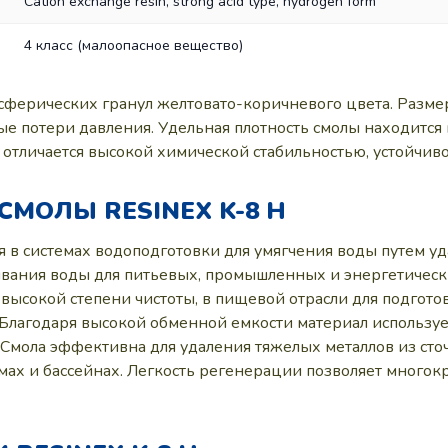
Cation exchange resin, strong acid type, hydrogen form
4 класс (малоопасное вещество)
сферических гранул желтовато-коричневого цвета. Размер ч
потери давления. Удельная плотность смолы находится в д
 отличается высокой химической стабильностью, устойчи
МОЛЫ RESINEX K-8 H
я в системах водоподготовки для умягчения воды путем у
ивания воды для питьевых, промышленных и энергетичес
ысокой степени чистоты, в пищевой отрасли для подгото
Благодаря высокой обменной емкости материал используе
. Смола эффективна для удаления тяжелых металлов из ст
ах и бассейнах. Легкость регенерации позволяет многокр