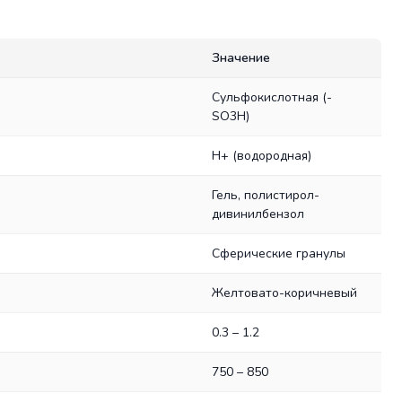
Значение
Сульфокислотная (-
SO3H)
H+ (водородная)
Гель, полистирол-
дивинилбензол
Сферические гранулы
Желтовато-коричневый
0.3 – 1.2
750 – 850