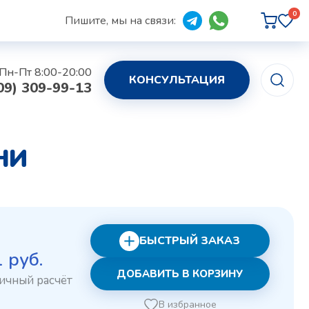
0
Пишите, мы на связи:
Пн-Пт 8:00-20:00
КОНСУЛЬТАЦИЯ
09) 309-99-13
НИ
БЫСТРЫЙ ЗАКАЗ
рвоначальная
Текущая
1
руб.
ДОБАВИТЬ В КОРЗИНУ
на
цена:
ставляла
221 руб..
В избранное