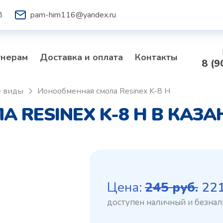
8
pam-him116@yandex.ru
тнерам
Доставка и оплата
Контакты
8 (9
е виды
Ионообменная смола Resinex K-8 H
RESINEX K-8 H В КАЗА
Пе
Цена:
245
руб.
22
це
со