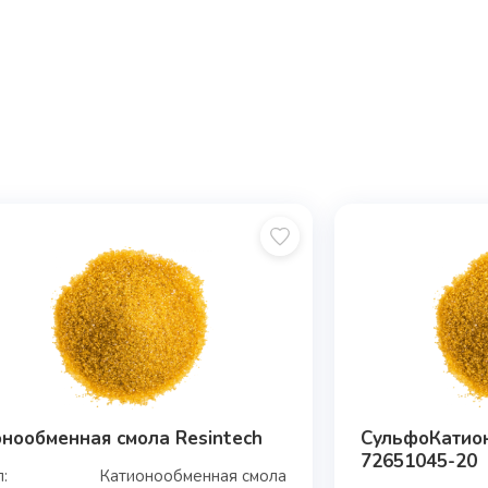
нообменная смола Resintech
СульфоКатион
72651045-20
п:
Катионообменная смола