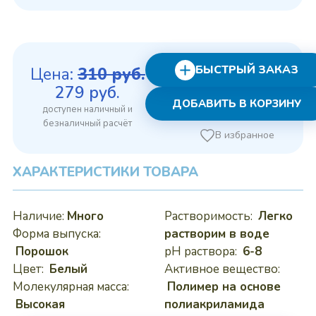
БЫСТРЫЙ ЗАКАЗ
Цена:
310
руб.
Первоначальная
Текущая
279
руб.
ДОБАВИТЬ В КОРЗИНУ
цена
цена:
составляла
279 руб..
В избранное
310 руб..
ХАРАКТЕРИСТИКИ ТОВАРА
Наличие:
Много
Растворимость:
Легко
Форма выпуска:
растворим в воде
Порошок
pH раствора:
6-8
Цвет:
Белый
Активное вещество:
Молекулярная масса:
Полимер на основе
Высокая
полиакриламида